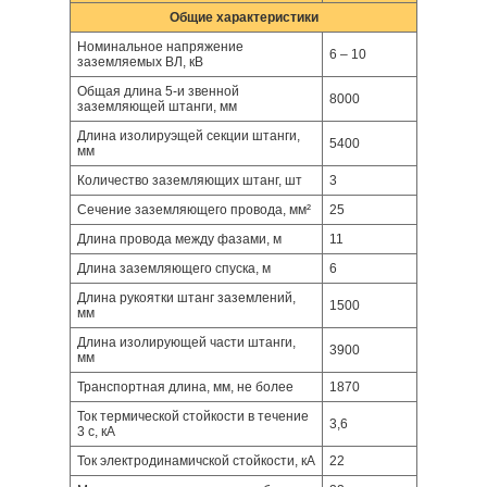
Общие характеристики
Номинальное напряжение
6 – 10
заземляемых ВЛ, кВ
Общая длина 5-и звенной
8000
заземляющей штанги, мм
Длина изолируэщей секции штанги,
5400
мм
Количество заземляющих штанг, шт
3
Сечение заземляющего провода, мм²
25
Длина провода между фазами, м
11
Длина заземляющего спуска, м
6
Длина рукоятки штанг заземлений,
1500
мм
Длина изолирующей части штанги,
3900
мм
Транспортная длина, мм, не более
1870
Ток термической стойкости в течение
3,6
3 с, кА
Ток электродинамичской стойкости, кА
22