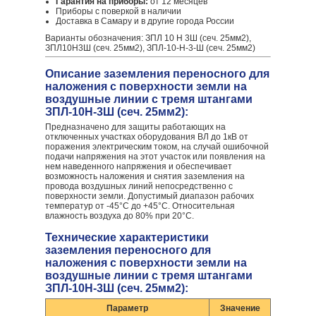
Гарантия на приборы:
от 12 месяцев
Приборы с поверкой в наличии
Доставка в Самару и в другие города России
Варианты обозначения: ЗПЛ 10 Н 3Ш (сеч. 25мм2),
ЗПЛ10Н3Ш (сеч. 25мм2), ЗПЛ-10-Н-3-Ш (сеч. 25мм2)
Описание заземления переносного для
наложения с поверхности земли на
воздушные линии с тремя штангами
ЗПЛ-10Н-3Ш (сеч. 25мм2):
Предназначено для защиты работающих на
отключенных участках оборудования ВЛ до 1кВ от
поражения электрическим током, на случай ошибочной
подачи напряжения на этот участок или появления на
нем наведенного напряжения и обеспечивает
возможность наложения и снятия заземления на
провода воздушных линий непосредственно с
поверхности земли. Допустимый диапазон рабочих
температур от -45°С до +45°С. Относительная
влажность воздуха до 80% при 20°С.
Технические характеристики
заземления переносного для
наложения с поверхности земли на
воздушные линии с тремя штангами
ЗПЛ-10Н-3Ш (сеч. 25мм2):
Параметр
Значение