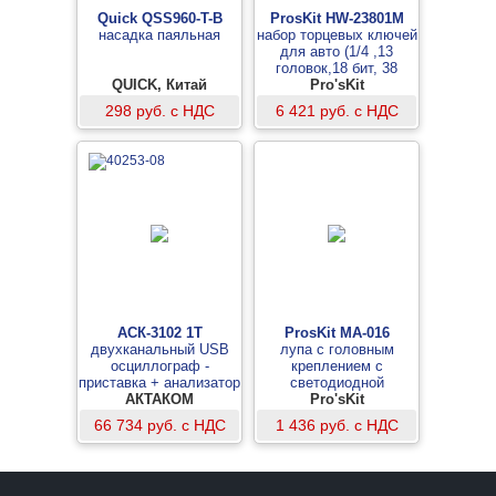
Quick QSS960-T-B
ProsKit HW-23801M
насадка паяльная
набор торцевых ключей
для авто (1/4 ,13
головок,18 бит, 38
QUICK, Китай
предметов)
Pro'sKit
298 руб. с НДС
6 421 руб. с НДС
АСК-3102 1Т
ProsKit MA-016
двухканальный USB
лупа с головным
осциллограф -
креплением с
приставка + анализатор
светодиодной
АКТАКОМ
спектра
подсветкой
Pro'sKit
66 734 руб. с НДС
1 436 руб. с НДС