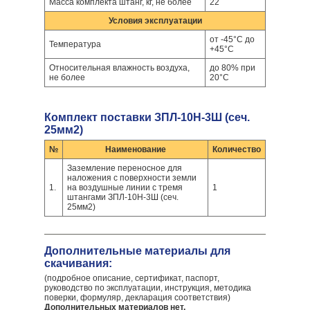
Масса комплекта штанг, кг, не более
22
Условия эксплуатации
от -45°С до
Температура
+45°С
Относительная влажность воздуха,
до 80% при
не более
20°С
Комплект поставки ЗПЛ-10Н-3Ш (сеч.
25мм2)
№
Наименование
Количество
Заземление переносное для
наложения с поверхности земли
1.
на воздушные линии с тремя
1
штангами ЗПЛ-10Н-3Ш (сеч.
25мм2)
Дополнительные материалы для
скачивания:
(подробное описание, сертификат, паспорт,
руководство по эксплуатации, инструкция, методика
поверки, формуляр, декларация соответствия)
Дополнительных материалов нет.