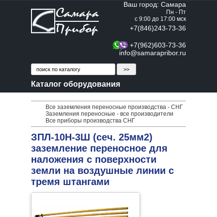
Ваш город: Самара
Пн - Пт
с 9:00 до 17:00 мск
+7(846)243-73-36
+7(962)603-73-36
info@samarapribor.ru
Каталог оборудования
Все заземления переносные производства - СНГ
Заземления переносные - все производители
Все приборы производства СНГ
ЗПЛ-10Н-3Ш (сеч. 25мм2)
заземление переносное для
наложения с поверхности
земли на воздушные линии с
тремя штангами